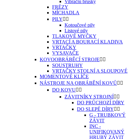
Vibrační brusky
FRÉZY
MÍCHADLA
PILY


Kotoučové pily
Listové pily
TLAKOVÉ MYČKY
VRTACÍ A BOURACÍ KLADIVA
VRTAČKY
VYSAVAČE
KOVOOBRÁBĚCÍ STROJE


SOUSTRUHY
VRTAČKY STOLNÍ A SLOUPOVÉ
MOMENTOVÉ KLÍČE
NÁSTROJE NA OBRÁBĚNÍ KOVŮ


DO KOVU


ZÁVITNÍKY STROJNÍ


DO PRŮCHOZÍ DÍRY
DO SLEPÉ DÍRY


G - TRUBKOVÝ
ZÁVIT
INC -
UNIFIKOVANÝ
HRUBÝ ZÁVIT