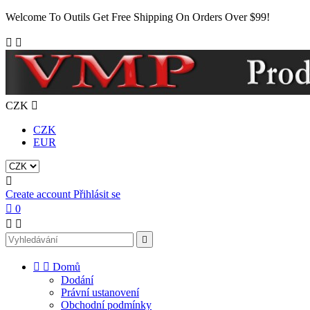
Welcome To Outils Get Free Shipping On Orders Over $99!


CZK

CZK
EUR

Create account
Přihlásit se

0





Domů
Dodání
Právní ustanovení
Obchodní podmínky