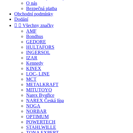
O nás
Bezpečná platba
Obchodní podmínky
Dodání


Všechny značky
AMF
Bondhus
GEDORE
HULTAFORS
INGERSOL
IZAR
Kennedy
KINEX
LOC- LINE
MCT
METALKRAFT
MITUTOYO
Narex Bystřice
NAREX Česká lípa
NOGA
NORBAR
OPTIMUM
POWERTECH
STAHLWILLE
TONA EXPERT