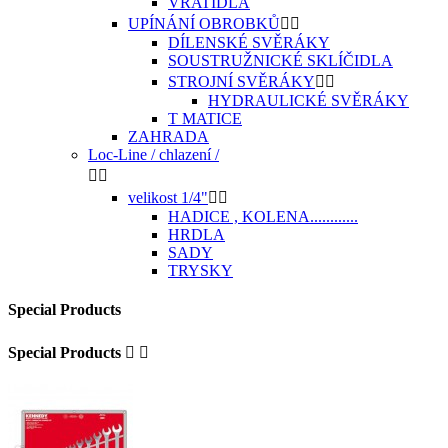
VRATIDLA
UPÍNÁNÍ OBROBKŮ


DÍLENSKÉ SVĚRÁKY
SOUSTRUŽNICKÉ SKLÍČIDLA
STROJNÍ SVĚRÁKY


HYDRAULICKÉ SVĚRÁKY
T MATICE
ZAHRADA
Loc-Line / chlazení /


velikost 1/4"


HADICE , KOLENA............
HRDLA
SADY
TRYSKY
Special Products
Special Products

