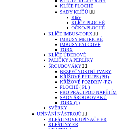
KLÍČ OČKO-PLOCHÝ
KLÍČE PLOCHÉ
SADY KLÍČŮ


Klíče
KLÍČE PLOCHÉ
OČKO-PLOCHÉ
KLÍČE IMBUS-TORX


IMBUSY METRICKÉ
IMBUSY PALCOVÉ
TORX
KLÍČE ÚDEROVÉ
PALIČKY A PERLÍKY
ŠROUBOVÁKY


BEZPEČNOSTNÍ TVARY
KŘÍŽOVÉ PHILIPS (PH)
KŘÍŽOVÉ POZDRIV (PZ)
PLOCHÉ ( PL )
PRO PRÁCI POD NAPĚTÍM
SADY ŠROUBOVÁKŮ
TORX (T)
SVĚRKY
UPÍNÁNÍ NÁSTROJŮ


KLEŠTINOVÉ UPÍNAČE ER
KLEŠTINY ER