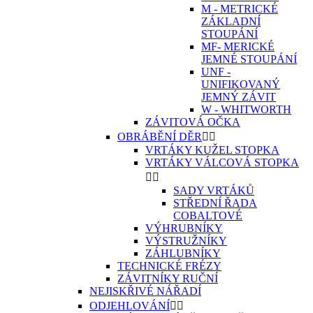
M - METRICKÉ
ZÁKLADNÍ
STOUPÁNÍ
MF- MERICKÉ
JEMNÉ STOUPÁNÍ
UNF -
UNIFIKOVANÝ
JEMNÝ ZÁVIT
W - WHITWORTH
ZÁVITOVÁ OČKA
OBRÁBĚNÍ DĚR


VRTÁKY KUŽEL STOPKA
VRTÁKY VÁLCOVÁ STOPKA


SADY VRTÁKŮ
STŘEDNÍ ŘADA
COBALTOVÉ
VÝHRUBNÍKY
VÝSTRUŽNÍKY
ZÁHLUBNÍKY
TECHNICKÉ FRÉZY
ZÁVITNÍKY RUČNÍ
NEJISKŘIVÉ NÁŘADÍ
ODJEHLOVÁNÍ

