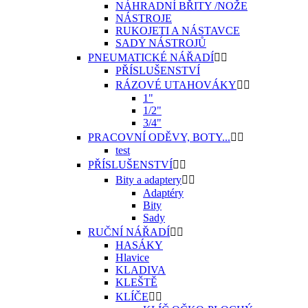
NÁHRADNÍ BŘITY /NOŽE
NÁSTROJE
RUKOJETI A NÁSTAVCE
SADY NÁSTROJŮ
PNEUMATICKÉ NÁŘADÍ


PŘÍSLUŠENSTVÍ
RÁZOVÉ UTAHOVÁKY


1"
1/2"
3/4"
PRACOVNÍ ODĚVY, BOTY...


test
PŘÍSLUŠENSTVÍ


Bity a adaptery


Adaptéry
Bity
Sady
RUČNÍ NÁŘADÍ


HASÁKY
Hlavice
KLADIVA
KLEŠTĚ
KLÍČE

