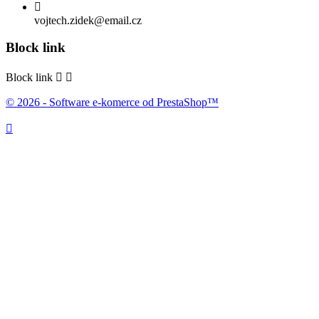

vojtech.zidek@email.cz
Block link
Block link


© 2026 - Software e-komerce od PrestaShop™
