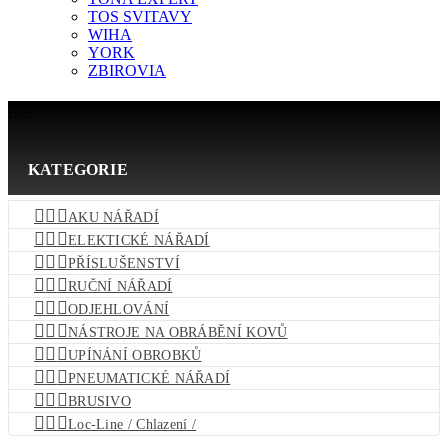
TOS SVITAVY
WIHA
YORK
ZBIROVIA


KATEGORIE



AKU NÁŘADÍ



ELEKTICKÉ NÁŘADÍ



PŘÍSLUŠENSTVÍ



RUČNÍ NÁŘADÍ



ODJEHLOVÁNÍ



NÁSTROJE NA OBRÁBĚNÍ KOVŮ



UPÍNÁNÍ OBROBKŮ



PNEUMATICKÉ NÁŘADÍ



BRUSIVO



Loc-Line / Chlazení /