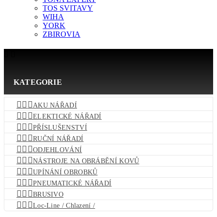
TOS SVITAVY
WIHA
YORK
ZBIROVIA


KATEGORIE



AKU NÁŘADÍ



ELEKTICKÉ NÁŘADÍ



PŘÍSLUŠENSTVÍ



RUČNÍ NÁŘADÍ



ODJEHLOVÁNÍ



NÁSTROJE NA OBRÁBĚNÍ KOVŮ



UPÍNÁNÍ OBROBKŮ



PNEUMATICKÉ NÁŘADÍ



BRUSIVO



Loc-Line / Chlazení /