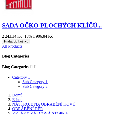
SADA OČKO-PLOCHÝCH KLÍČŮ...
2 243,34 Kč
-15%
1 906,84 Kč
Přidat do košíku
All Products
Blog Categories
Blog Categories


Category 1
Sub Category 1
Sub Category 2
Domů
Eshop
NÁSTROJE NA OBRÁBĚNÍ KOVŮ
OBRÁBĚNÍ DĚR
VRTÁKY VÁLCOVÁ STOPKA