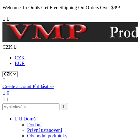
Welcome To Outils Get Free Shipping On Orders Over $99!


CZK

CZK
EUR

Create account
Přihlásit se

0





Domů
Dodání
Právní ustanovení
Obchodní podmínky