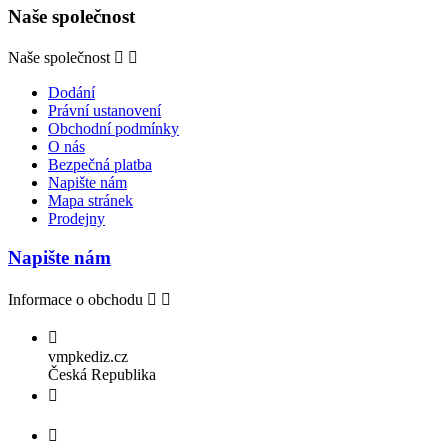
Naše společnost
Naše společnost


Dodání
Právní ustanovení
Obchodní podmínky
O nás
Bezpečná platba
Napište nám
Mapa stránek
Prodejny
Napište nám
Informace o obchodu



vmpkediz.cz
Česká Republika

