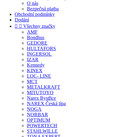
O nás
Bezpečná platba
Obchodní podmínky
Dodání


Všechny značky
AMF
Bondhus
GEDORE
HULTAFORS
INGERSOL
IZAR
Kennedy
KINEX
LOC- LINE
MCT
METALKRAFT
MITUTOYO
Narex Bystřice
NAREX Česká lípa
NOGA
NORBAR
OPTIMUM
POWERTECH
STAHLWILLE
TONA EXPERT