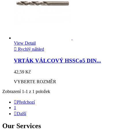
View Detail

Rychlý náhled
VRTÁK VÁLCOVÝ HSSCo5 DIN...
42,59 Kč
VYBERTE ROZMĚR
Zobrazení 1-1 z 1 položek

Předchozí
1

Další
Our Services