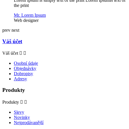
Lorem Ipsum is simply text of the print Lorem Ipsumis text of
the print
Mr. Lorem Ipsum
Web designer
prev
next
Váš účet
Váš účet


Osobní údaje
Objednávky
Dobropisy
Adresy
Produkty
Produkty


Slevy
Novinky
Nejprodávanější