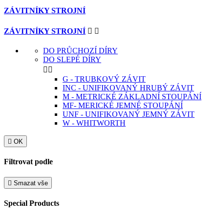
ZÁVITNÍKY STROJNÍ
ZÁVITNÍKY STROJNÍ


DO PRŮCHOZÍ DÍRY
DO SLEPÉ DÍRY


G - TRUBKOVÝ ZÁVIT
INC - UNIFIKOVANÝ HRUBÝ ZÁVIT
M - METRICKÉ ZÁKLADNÍ STOUPÁNÍ
MF- MERICKÉ JEMNÉ STOUPÁNÍ
UNF - UNIFIKOVANÝ JEMNÝ ZÁVIT
W - WHITWORTH

OK
Filtrovat podle

Smazat vše
Special Products