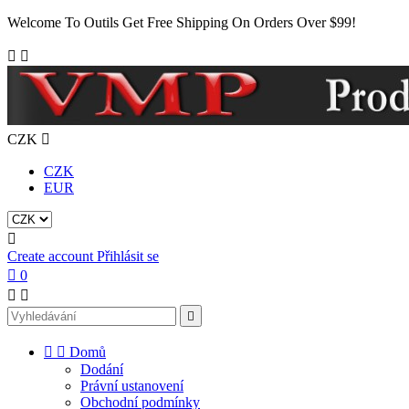
Welcome To Outils Get Free Shipping On Orders Over $99!


CZK

CZK
EUR

Create account
Přihlásit se

0





Domů
Dodání
Právní ustanovení
Obchodní podmínky