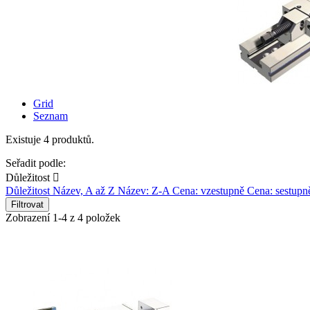
Grid
Seznam
Existuje 4 produktů.
Seřadit podle:
Důležitost

Důležitost
Název, A až Z
Název: Z-A
Cena: vzestupně
Cena: sestupn
Filtrovat
Zobrazení 1-4 z 4 položek