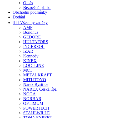
O nás
Bezpečná platba
Obchodní podmínky
Dodání


Všechny značky
AMF
Bondhus
GEDORE
HULTAFORS
INGERSOL
IZAR
Kennedy
KINEX
LOC- LINE
MCT
METALKRAFT
MITUTOYO
Narex Bystřice
NAREX Česká lípa
NOGA
NORBAR
OPTIMUM
POWERTECH
STAHLWILLE
TONA EXPERT