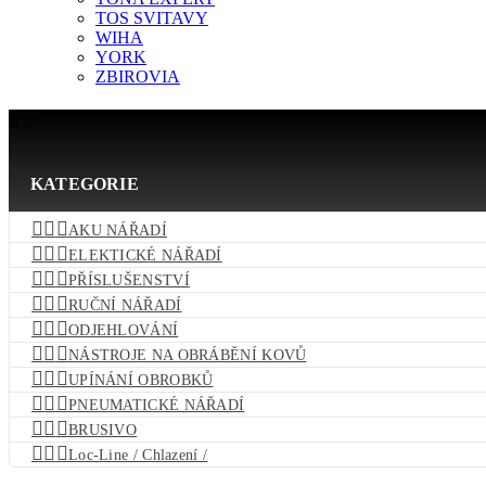
TOS SVITAVY
WIHA
YORK
ZBIROVIA


KATEGORIE



AKU NÁŘADÍ



ELEKTICKÉ NÁŘADÍ



PŘÍSLUŠENSTVÍ



RUČNÍ NÁŘADÍ



ODJEHLOVÁNÍ



NÁSTROJE NA OBRÁBĚNÍ KOVŮ



UPÍNÁNÍ OBROBKŮ



PNEUMATICKÉ NÁŘADÍ



BRUSIVO



Loc-Line / Chlazení /