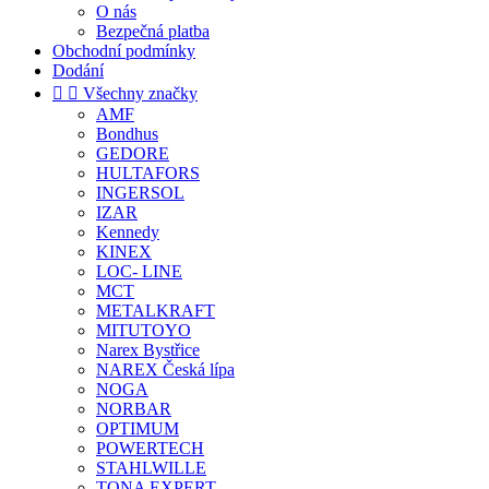
O nás
Bezpečná platba
Obchodní podmínky
Dodání


Všechny značky
AMF
Bondhus
GEDORE
HULTAFORS
INGERSOL
IZAR
Kennedy
KINEX
LOC- LINE
MCT
METALKRAFT
MITUTOYO
Narex Bystřice
NAREX Česká lípa
NOGA
NORBAR
OPTIMUM
POWERTECH
STAHLWILLE
TONA EXPERT