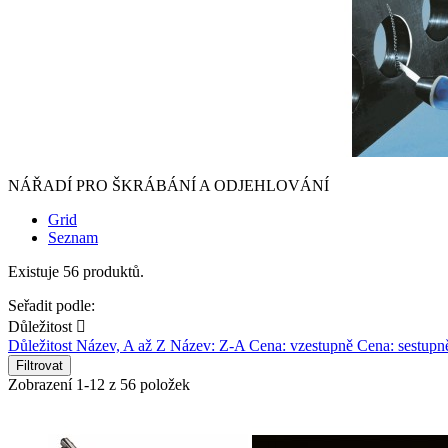
NÁŘADÍ PRO ŠKRÁBÁNÍ A ODJEHLOVÁNÍ
Grid
Seznam
Existuje 56 produktů.
Seřadit podle:
Důležitost

Důležitost
Název, A až Z
Název: Z-A
Cena: vzestupně
Cena: sestupn
Filtrovat
Zobrazení 1-12 z 56 položek