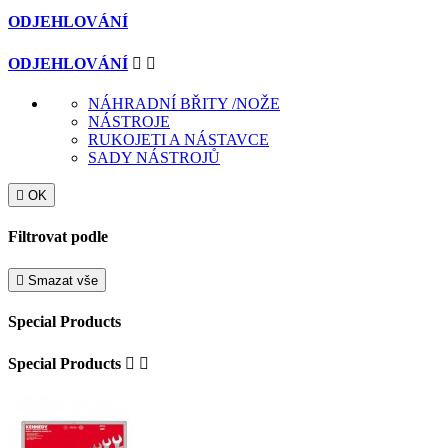
ODJEHLOVÁNÍ
ODJEHLOVÁNÍ


NÁHRADNÍ BŘITY /NOŽE
NÁSTROJE
RUKOJETI A NÁSTAVCE
SADY NÁSTROJŮ

OK
Filtrovat podle

Smazat vše
Special Products
Special Products

