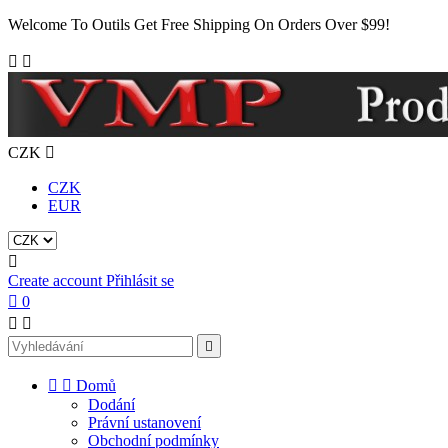
Welcome To Outils Get Free Shipping On Orders Over $99!


CZK

CZK
EUR

Create account
Přihlásit se

0





Domů
Dodání
Právní ustanovení
Obchodní podmínky