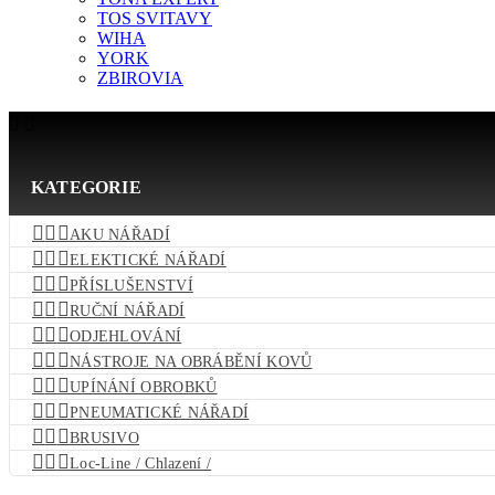
TOS SVITAVY
WIHA
YORK
ZBIROVIA


KATEGORIE



AKU NÁŘADÍ



ELEKTICKÉ NÁŘADÍ



PŘÍSLUŠENSTVÍ



RUČNÍ NÁŘADÍ



ODJEHLOVÁNÍ



NÁSTROJE NA OBRÁBĚNÍ KOVŮ



UPÍNÁNÍ OBROBKŮ



PNEUMATICKÉ NÁŘADÍ



BRUSIVO



Loc-Line / Chlazení /