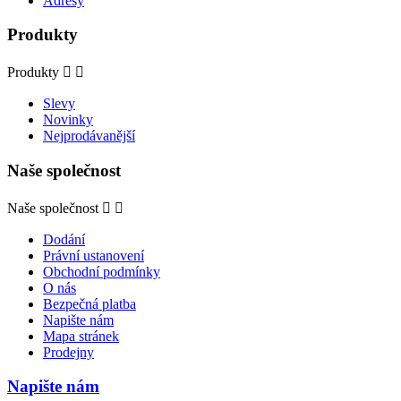
Adresy
Produkty
Produkty


Slevy
Novinky
Nejprodávanější
Naše společnost
Naše společnost


Dodání
Právní ustanovení
Obchodní podmínky
O nás
Bezpečná platba
Napište nám
Mapa stránek
Prodejny
Napište nám