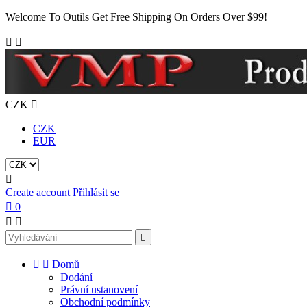
Welcome To Outils Get Free Shipping On Orders Over $99!


CZK

CZK
EUR

Create account
Přihlásit se

0





Domů
Dodání
Právní ustanovení
Obchodní podmínky