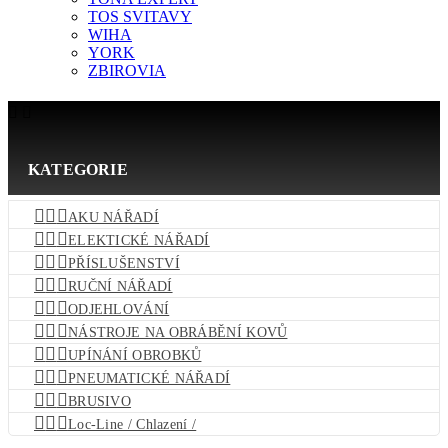
TOS SVITAVY
WIHA
YORK
ZBIROVIA


KATEGORIE



AKU NÁŘADÍ



ELEKTICKÉ NÁŘADÍ



PŘÍSLUŠENSTVÍ



RUČNÍ NÁŘADÍ



ODJEHLOVÁNÍ



NÁSTROJE NA OBRÁBĚNÍ KOVŮ



UPÍNÁNÍ OBROBKŮ



PNEUMATICKÉ NÁŘADÍ



BRUSIVO



Loc-Line / Chlazení /