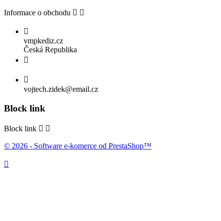
Informace o obchodu



vmpkediz.cz
Česká Republika


vojtech.zidek@email.cz
Block link
Block link


© 2026 - Software e-komerce od PrestaShop™
