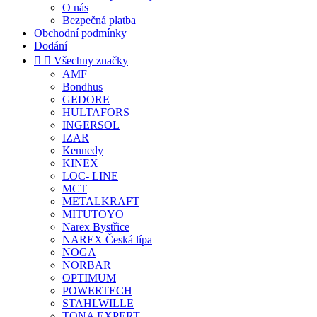
O nás
Bezpečná platba
Obchodní podmínky
Dodání


Všechny značky
AMF
Bondhus
GEDORE
HULTAFORS
INGERSOL
IZAR
Kennedy
KINEX
LOC- LINE
MCT
METALKRAFT
MITUTOYO
Narex Bystřice
NAREX Česká lípa
NOGA
NORBAR
OPTIMUM
POWERTECH
STAHLWILLE
TONA EXPERT