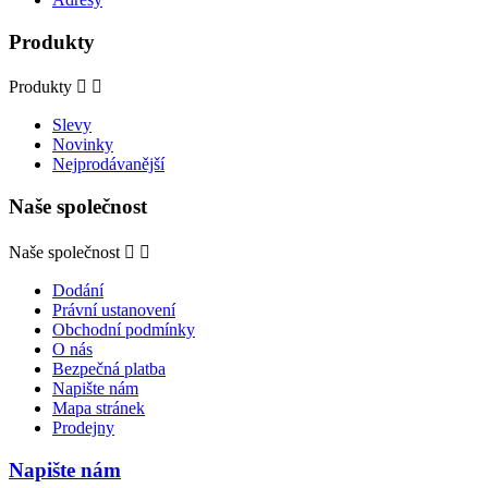
Produkty
Produkty


Slevy
Novinky
Nejprodávanější
Naše společnost
Naše společnost


Dodání
Právní ustanovení
Obchodní podmínky
O nás
Bezpečná platba
Napište nám
Mapa stránek
Prodejny
Napište nám