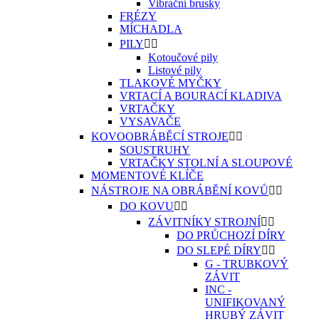
Vibrační brusky
FRÉZY
MÍCHADLA
PILY


Kotoučové pily
Listové pily
TLAKOVÉ MYČKY
VRTACÍ A BOURACÍ KLADIVA
VRTAČKY
VYSAVAČE
KOVOOBRÁBĚCÍ STROJE


SOUSTRUHY
VRTAČKY STOLNÍ A SLOUPOVÉ
MOMENTOVÉ KLÍČE
NÁSTROJE NA OBRÁBĚNÍ KOVŮ


DO KOVU


ZÁVITNÍKY STROJNÍ


DO PRŮCHOZÍ DÍRY
DO SLEPÉ DÍRY


G - TRUBKOVÝ
ZÁVIT
INC -
UNIFIKOVANÝ
HRUBÝ ZÁVIT