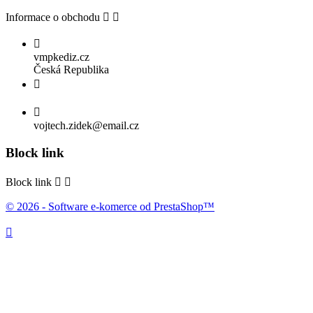
Informace o obchodu



vmpkediz.cz
Česká Republika


vojtech.zidek@email.cz
Block link
Block link


© 2026 - Software e-komerce od PrestaShop™
