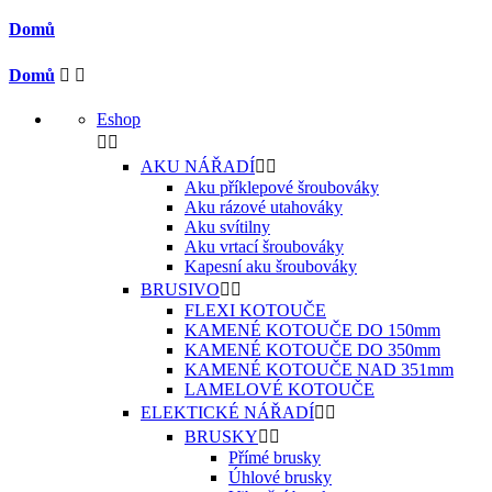
Domů
Domů


Eshop


AKU NÁŘADÍ


Aku příklepové šroubováky
Aku rázové utahováky
Aku svítilny
Aku vrtací šroubováky
Kapesní aku šroubováky
BRUSIVO


FLEXI KOTOUČE
KAMENÉ KOTOUČE DO 150mm
KAMENÉ KOTOUČE DO 350mm
KAMENÉ KOTOUČE NAD 351mm
LAMELOVÉ KOTOUČE
ELEKTICKÉ NÁŘADÍ


BRUSKY


Přímé brusky
Úhlové brusky