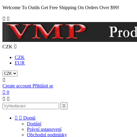
Welcome To Outils Get Free Shipping On Orders Over $99!


CZK

CZK
EUR

Create account
Přihlásit se

0





Domů
Dodání
Právní ustanovení
Obchodní podmínky