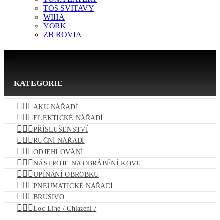
TOS SVITAVY
WIHA
YORK
ZBIROVIA


KATEGORIE



AKU NÁŘADÍ



ELEKTICKÉ NÁŘADÍ



PŘÍSLUŠENSTVÍ



RUČNÍ NÁŘADÍ



ODJEHLOVÁNÍ



NÁSTROJE NA OBRÁBĚNÍ KOVŮ



UPÍNÁNÍ OBROBKŮ



PNEUMATICKÉ NÁŘADÍ



BRUSIVO



Loc-Line / Chlazení /