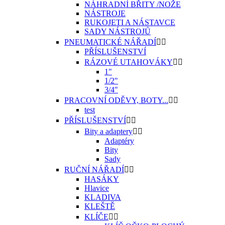
NÁHRADNÍ BŘITY /NOŽE
NÁSTROJE
RUKOJETI A NÁSTAVCE
SADY NÁSTROJŮ
PNEUMATICKÉ NÁŘADÍ


PŘÍSLUŠENSTVÍ
RÁZOVÉ UTAHOVÁKY


1"
1/2"
3/4"
PRACOVNÍ ODĚVY, BOTY...


test
PŘÍSLUŠENSTVÍ


Bity a adaptery


Adaptéry
Bity
Sady
RUČNÍ NÁŘADÍ


HASÁKY
Hlavice
KLADIVA
KLEŠTĚ
KLÍČE

