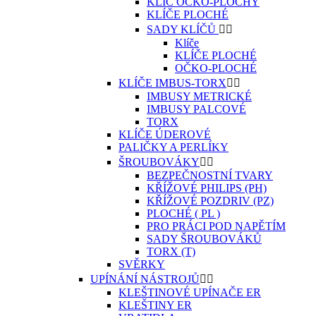
KLÍČ OČKO-PLOCHÝ
KLÍČE PLOCHÉ
SADY KLÍČŮ


Klíče
KLÍČE PLOCHÉ
OČKO-PLOCHÉ
KLÍČE IMBUS-TORX


IMBUSY METRICKÉ
IMBUSY PALCOVÉ
TORX
KLÍČE ÚDEROVÉ
PALIČKY A PERLÍKY
ŠROUBOVÁKY


BEZPEČNOSTNÍ TVARY
KŘÍŽOVÉ PHILIPS (PH)
KŘÍŽOVÉ POZDRIV (PZ)
PLOCHÉ ( PL )
PRO PRÁCI POD NAPĚTÍM
SADY ŠROUBOVÁKŮ
TORX (T)
SVĚRKY
UPÍNÁNÍ NÁSTROJŮ


KLEŠTINOVÉ UPÍNAČE ER
KLEŠTINY ER