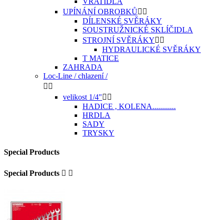
VRATIDLA
UPÍNÁNÍ OBROBKŮ


DÍLENSKÉ SVĚRÁKY
SOUSTRUŽNICKÉ SKLÍČIDLA
STROJNÍ SVĚRÁKY


HYDRAULICKÉ SVĚRÁKY
T MATICE
ZAHRADA
Loc-Line / chlazení /


velikost 1/4"


HADICE , KOLENA............
HRDLA
SADY
TRYSKY
Special Products
Special Products

