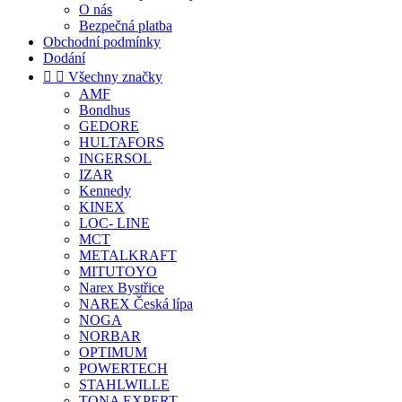
O nás
Bezpečná platba
Obchodní podmínky
Dodání


Všechny značky
AMF
Bondhus
GEDORE
HULTAFORS
INGERSOL
IZAR
Kennedy
KINEX
LOC- LINE
MCT
METALKRAFT
MITUTOYO
Narex Bystřice
NAREX Česká lípa
NOGA
NORBAR
OPTIMUM
POWERTECH
STAHLWILLE
TONA EXPERT