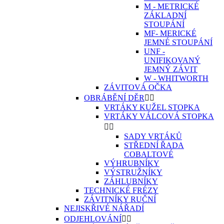
M - METRICKÉ
ZÁKLADNÍ
STOUPÁNÍ
MF- MERICKÉ
JEMNÉ STOUPÁNÍ
UNF -
UNIFIKOVANÝ
JEMNÝ ZÁVIT
W - WHITWORTH
ZÁVITOVÁ OČKA
OBRÁBĚNÍ DĚR


VRTÁKY KUŽEL STOPKA
VRTÁKY VÁLCOVÁ STOPKA


SADY VRTÁKŮ
STŘEDNÍ ŘADA
COBALTOVÉ
VÝHRUBNÍKY
VÝSTRUŽNÍKY
ZÁHLUBNÍKY
TECHNICKÉ FRÉZY
ZÁVITNÍKY RUČNÍ
NEJISKŘIVÉ NÁŘADÍ
ODJEHLOVÁNÍ

